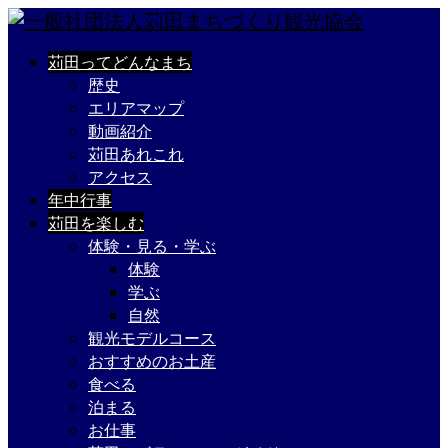
苅田ってどんなまち
歴史
エリアマップ
動画紹介
苅田あれこれ
アクセス
年中行事
苅田を楽しむ
体験・見る・学ぶ
体験
学ぶ
自然
観光モデルコース
おすすめのお土産
食べる
泊まる
お仕事