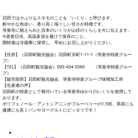
苅田では小ぶりなスモモのことを「いくり」と呼びます。
鮮やかな色合い、香り高く瑞々しい甘さが特徴です。
等覚寺に植えられた百本のいくりが山伏のくらしを今に伝えます。
※直射日光、高温多湿を避けて保存のこと。
開栓後は冷蔵庫に保管し、早めにお召し上がりください。
【住所】（苅田町観光協会）苅田町京町1-11-1（等覚寺特産グルー
プ）
【TEL】（苅田町観光協会）093-434-5560 （等覚寺特産グルー
プ）
【販売箇所】苅田町観光協会、等覚寺特産グループ味噌加工所
【生産者の声】
苅田町の特産として根付いている等覚寺ゆかりのいくりを使用して
おります。
ポリフェノール・アントシアニンがブルーベリーの1.5倍。美容にも
健康にも良くパンやヨーグルトにピッタリです！