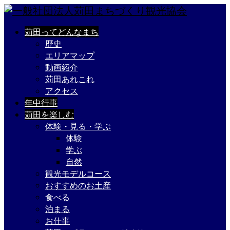
苅田ってどんなまち
歴史
エリアマップ
動画紹介
苅田あれこれ
アクセス
年中行事
苅田を楽しむ
体験・見る・学ぶ
体験
学ぶ
自然
観光モデルコース
おすすめのお土産
食べる
泊まる
お仕事