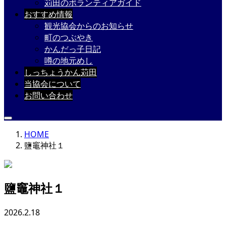
苅田のボランティアガイド
おすすめ情報
観光協会からのお知らせ
町のつぶやき
かんだっ子日記
噂の地元めし
しっちょうかん苅田
当協会について
お問い合わせ
HOME
鹽竈神社１
鹽竈神社１
2026.2.18