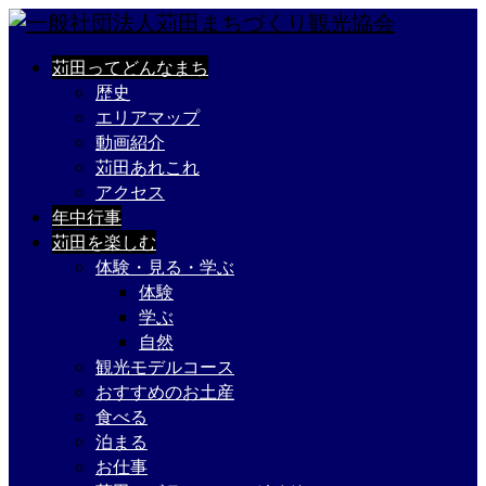
苅田ってどんなまち
歴史
エリアマップ
動画紹介
苅田あれこれ
アクセス
年中行事
苅田を楽しむ
体験・見る・学ぶ
体験
学ぶ
自然
観光モデルコース
おすすめのお土産
食べる
泊まる
お仕事