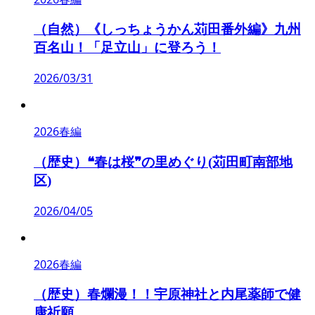
（自然）《しっちょうかん苅田番外編》九州
百名山！「足立山」に登ろう！
2026/03/31
2026春編
（歴史）❝春は桜❞の里めぐり(苅田町南部地
区)
2026/04/05
2026春編
（歴史）春爛漫！！宇原神社と内尾薬師で健
康祈願