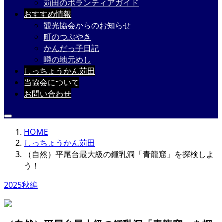
苅田のボランティアガイド
おすすめ情報
観光協会からのお知らせ
町のつぶやき
かんだっ子日記
噂の地元めし
しっちょうかん苅田
当協会について
お問い合わせ
HOME
しっちょうかん苅田
（自然）平尾台最大級の鍾乳洞「青龍窟」を探検しよ
う！
2025秋編