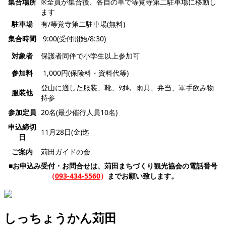
集合場所
※全員が集合後、各自の車で等覚寺第二駐車場に移動し
ます
駐車場
有/等覚寺第二駐車場(無料)
集合時間
9:00(受付開始/8:30)
対象者
保護者同伴で小学生以上参加可
参加料
1,000円(保険料・資料代等)
登山に適した服装、靴、ﾀｵﾙ、雨具、弁当、軍手飲み物
服装他
持参
参加定員
20名(最少催行人員10名)
申込締切
11月28日(金)迄
日
ご案内
苅田ガイドの会
■お申込み受付・お問合せは、苅田まちづくり観光協会の電話番号
（
093-434-5560
）
までお願い致します。
しっちょうかん苅田