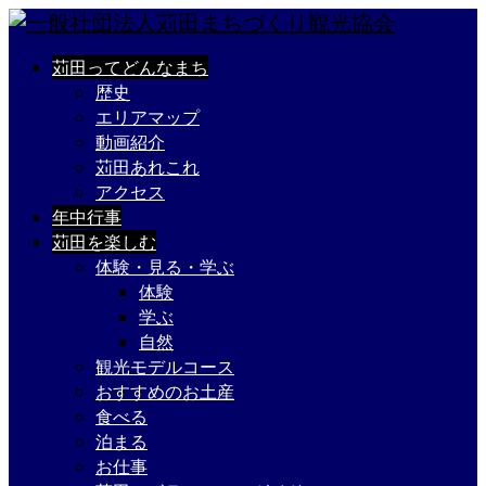
苅田ってどんなまち
歴史
エリアマップ
動画紹介
苅田あれこれ
アクセス
年中行事
苅田を楽しむ
体験・見る・学ぶ
体験
学ぶ
自然
観光モデルコース
おすすめのお土産
食べる
泊まる
お仕事