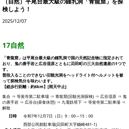
（自然）平尾台最大級の鍾乳洞「青龍窟」を探
検しよう！
2025/12/07
17自然
「青龍窟」は平尾台最大級の鍾乳洞で国の天然記念物に指定されて
おり、
鬼の唐手岩と広谷湿原とともに苅田町の三大自然遺産の1つで
す。
普段入
ることのできない旧観光洞をヘッドライト付ヘルメットを被
って探検気分
を味わいます。
【総歩行距離：約6km】[雨天中止]
集合 ⇒ 等覚寺第二駐車場 ⇒ 青龍窟(旧観光洞探検) ⇒ 広谷湿原 ⇒ 鬼
の唐手岩 ⇒ 広谷台(昼食休憩) ⇒ 九電鉄塔下 ⇒ 等覚寺第二駐車場 ⇒
解散
日時
令和7年12月7日（日）9：00～15：00
西部公民館駐車場(苅田町大字鋤崎481-1)