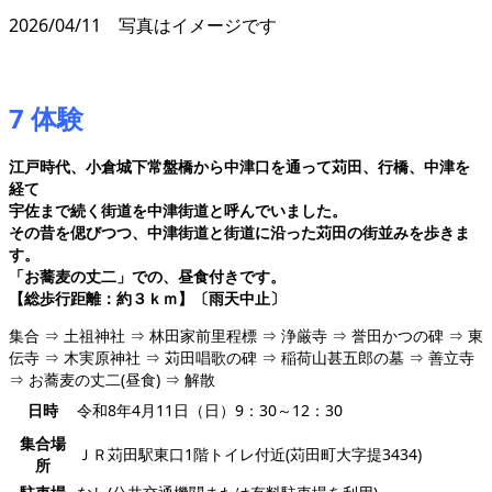
2026/04/11 写真はイメージです
7 体験
江戸時代、小倉城下常盤橋から中津口を通って苅田、行橋、中津を
経て
宇佐まで続く街道を中津街道と呼んでいました。
その昔を偲びつつ、
中津街道と街道に沿った苅田の街並みを歩きま
す。
「お蕎麦の丈二」での、
昼食付きです。
【総歩行距離：約３ｋｍ】〔雨天中止〕
集合 ⇒ 土祖神社 ⇒ 林田家前里程標 ⇒ 浄厳寺 ⇒ 誉田かつの碑 ⇒ 東
伝寺 ⇒ 木実原神社 ⇒ 苅田唱歌の碑 ⇒ 稲荷山甚五郎の墓 ⇒ 善立寺
⇒ お蕎麦の丈二(昼食) ⇒ 解散
日時
令和8年4月11日（日）9：30～12：30
集合場
ＪＲ苅田駅東口1階トイレ付近(苅田町大字提3434)
所