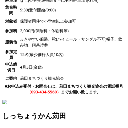
駐車場
なし(公共交通機関または有料駐車場を利用)
集合時
9:30(受付開始/9:00)
間
対象者
保護者同伴で小学生以上参加可
参加料
2,000円(保険料・体験料等)
歩きやすい服装、靴(ハイヒール・サンダル不可)帽子、飲
服装他
み物、雨具持参
参加定
15名(最少催行人員10名)
員
申込締
4月3日(金)迄
切日
ご案内
苅田まちづくり観光協会
■お申込み受付・お問合せは、苅田まちづくり観光協会の電話番号
（
093-434-5560
）
までお願い致します。
しっちょうかん苅田