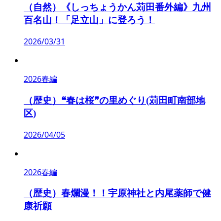
（自然）《しっちょうかん苅田番外編》九州
百名山！「足立山」に登ろう！
2026/03/31
2026春編
（歴史）❝春は桜❞の里めぐり(苅田町南部地
区)
2026/04/05
2026春編
（歴史）春爛漫！！宇原神社と内尾薬師で健
康祈願