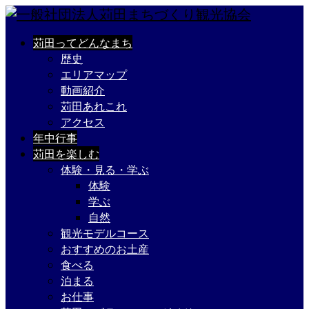
苅田ってどんなまち
歴史
エリアマップ
動画紹介
苅田あれこれ
アクセス
年中行事
苅田を楽しむ
体験・見る・学ぶ
体験
学ぶ
自然
観光モデルコース
おすすめのお土産
食べる
泊まる
お仕事