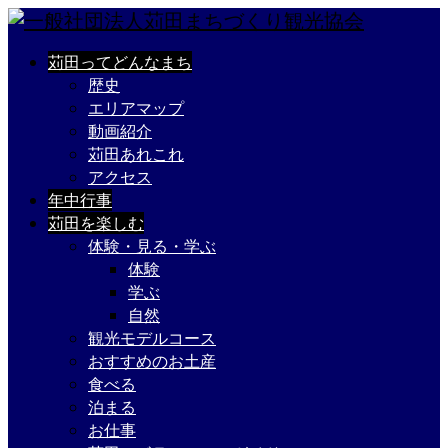
苅田ってどんなまち
歴史
エリアマップ
動画紹介
苅田あれこれ
アクセス
年中行事
苅田を楽しむ
体験・見る・学ぶ
体験
学ぶ
自然
観光モデルコース
おすすめのお土産
食べる
泊まる
お仕事