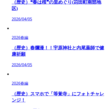
（歴史）❝春は桜❞の里めぐり(苅田町南部地
区)
2026/04/05
2026春編
（歴史）春爛漫！！宇原神社と内尾薬師で健
康祈願
2026/04/05
2026春編
（歴史）スマホで「等覚寺」にフォトチャレ
ンジ！