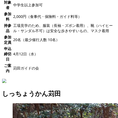
対象
中学生以上参加可
者
参加
2,000円（食事代・保険料・ガイド料等）
料
持参
工場見学のため、服装（長袖・ズボン着用）、靴（ハイヒー
品
ル・サンダル不可）は安全な歩きやすいもの、マスク着用
参加
20名（最少催行人数 10名）
定員
申込
締切
4月12日（水）
日
ご案
苅田ガイドの会
内
しっちょうかん苅田