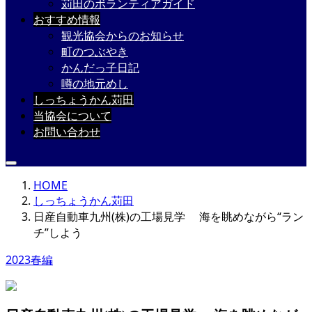
苅田のボランティアガイド
おすすめ情報
観光協会からのお知らせ
町のつぶやき
かんだっ子日記
噂の地元めし
しっちょうかん苅田
当協会について
お問い合わせ
HOME
しっちょうかん苅田
日産自動車九州(株)の工場見学 海を眺めながら“ラン
チ”しよう
2023春編