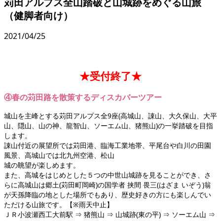
苅田アルプス全山踏破と山城跡をめぐる山旅
（健脚者向け）
2021/04/25
★受付終了★
④春の苅田路を散策するディスカバーツアー
城山を主峰とする苅田アルプス全9座(高城山、諌山、大久保山、大平
山、隠山、山の神、龍智山、ソーエム山、猪熊山)の一挙踏破を目指
します。
諌山付近の展望所では苅田港、臨海工業地帯、平尾台や白川の田園
風景、高城山では北九州空港、松山
城の眺望が楽しめます。
また、高城をはじめとした５つの中世山城跡を見ることができ、さ
らに高城山は郷土(苅田町岡崎)の国学者 挟間 畏三(はざま いぞう)翁
が天孫降臨の地とした場所でもあり、歴史好きの方にも楽しんでい
ただける山旅です。【※雨天中止】
ＪＲ小波瀬西工大前駅 ⇒ 猪熊山 ⇒ 山城跡(東の平) ⇒ ソーエム山 ⇒