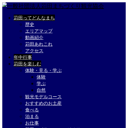
苅田ってどんなまち
歴史
エリアマップ
動画紹介
苅田あれこれ
アクセス
年中行事
苅田を楽しむ
体験・見る・学ぶ
体験
学ぶ
自然
観光モデルコース
おすすめのお土産
食べる
泊まる
お仕事