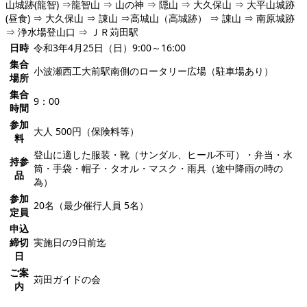
山城跡(龍智) ⇒龍智山 ⇒ 山の神 ⇒ 隠山 ⇒ 大久保山 ⇒ 大平山城跡
(昼食) ⇒ 大久保山 ⇒ 諌山 ⇒高城山（高城跡） ⇒ 諌山 ⇒ 南原城跡
⇒ 浄水場登山口 ⇒ ＪＲ苅田駅
日時
令和3年4月25日（日）9:00～16:00
集合
小波瀬西工大前駅南側のロータリー広場（駐車場あり）
場所
集合
9：00
時間
参加
大人 500円（保険料等）
料
登山に適した服装・靴（サンダル、ヒール不可）・弁当・水
持参
筒・手袋・帽子・タオル・マスク・雨具（途中降雨の時の
品
為）
参加
20名（最少催行人員 5名）
定員
申込
締切
実施日の9日前迄
日
ご案
苅田ガイドの会
内