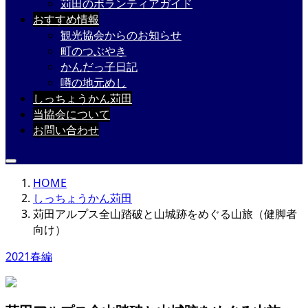
苅田のボランティアガイド
おすすめ情報
観光協会からのお知らせ
町のつぶやき
かんだっ子日記
噂の地元めし
しっちょうかん苅田
当協会について
お問い合わせ
HOME
しっちょうかん苅田
苅田アルプス全山踏破と山城跡をめぐる山旅（健脚者
向け）
2021春編