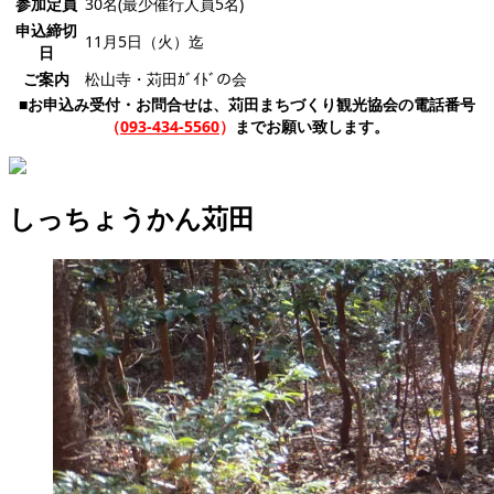
参加定員
30名(最少催行人員5名)
申込締切
11月5日（火）迄
日
ご案内
松山寺・苅田ｶﾞｲﾄﾞの会
■お申込み受付・お問合せは、苅田まちづくり観光協会の電話番号
（
093-434-5560
）
までお願い致します。
しっちょうかん苅田