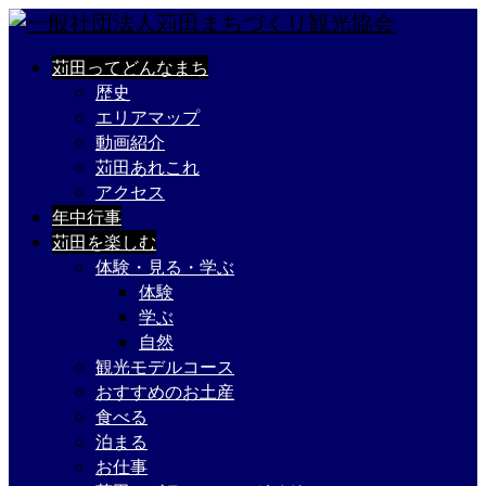
苅田ってどんなまち
歴史
エリアマップ
動画紹介
苅田あれこれ
アクセス
年中行事
苅田を楽しむ
体験・見る・学ぶ
体験
学ぶ
自然
観光モデルコース
おすすめのお土産
食べる
泊まる
お仕事