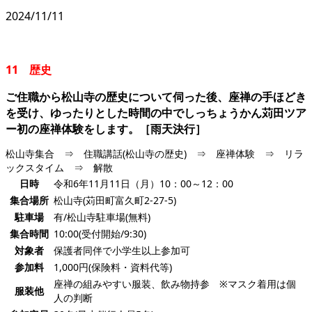
2024/11/11
11 歴史
ご住職から松山寺の歴史について伺った後、座禅の手ほどき
を受け、ゆったりとした時間の中でしっちょうかん苅田ツア
ー初の座禅体験をします。［雨天決行］
松山寺集合 ⇒ 住職講話(松山寺の歴史) ⇒ 座禅体験 ⇒ リラ
ックスタイム ⇒ 解散
日時
令和6年11月11日（月）10：00～12：00
集合場所
松山寺(苅田町富久町2-27-5)
駐車場
有/松山寺駐車場(無料)
集合時間
10:00(受付開始/9:30)
対象者
保護者同伴で小学生以上参加可
参加料
1,000円(保険料・資料代等)
座禅の組みやすい服装、飲み物持参 ※マスク着用は個
服装他
人の判断