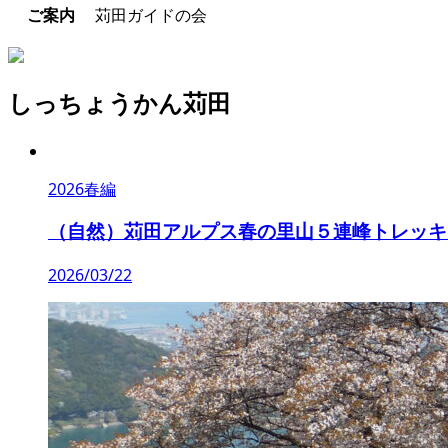
ご案内
苅田ガイドの会
しっちょうかん苅田
2026春編
（自然）苅田アルプス春の里山５連峰トレッキ
2026/03/22