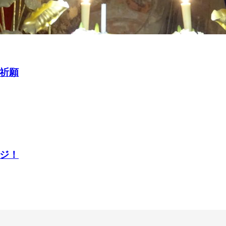
祈願
ジ！