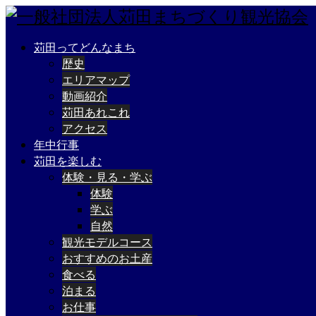
苅田ってどんなまち
歴史
エリアマップ
動画紹介
苅田あれこれ
アクセス
年中行事
苅田を楽しむ
体験・見る・学ぶ
体験
学ぶ
自然
観光モデルコース
おすすめのお土産
食べる
泊まる
お仕事