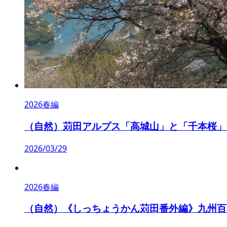
2026春編
（自然）苅田アルプス「高城山」と「千本桜」
2026/03/29
2026春編
（自然）《しっちょうかん苅田番外編》九州百