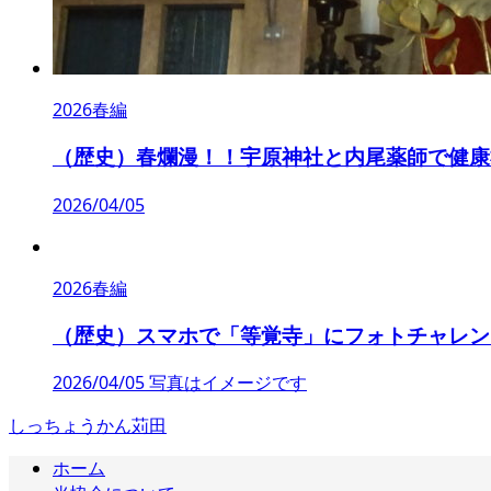
2026春編
（歴史）春爛漫！！宇原神社と内尾薬師で健康
2026/04/05
2026春編
（歴史）スマホで「等覚寺」にフォトチャレン
2026/04/05 写真はイメージです
しっちょうかん苅田
ホーム