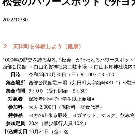
松会のパワースポットで外ヨ
2022/10/30
２ 苅田町を体験しよう（健康）
1000年の歴史を誇る祭礼「松会」が行われるパワースポッ
西部公民館 ⇒ 白山多賀神社第二駐車場 ⇒ 白山多賀神社境
日時
令和4年10月30日（日）9：00～13：00
集合場所
西部公民館駐車場（苅田町大字鋤崎481-1）※
集合時間
9：0０（受付開始 8：30）
対象者
保護者同伴で小学生以上参加可
参加料
大人 2,000円（保険料・昼食代等）
持参品
ヨガの出来る服装、ヨガマット、マスク、飲み物
参加定員
20名（最少催行人員 10名）
申込締切日
10月21日（金）迄