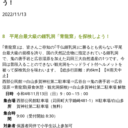
う！
2022/11/13
8 平尾台最大級の鍾乳洞「青龍窟」を探検しよう！
｢青龍窟｣は、皆さんご存知の｢千仏鍾乳洞｣に勝るとも劣らない平尾
台最大級の規模を誇り、国の天然記念物に指定されている鍾乳洞
で、鬼の唐手岩と広谷湿原を加えた苅田三大自然遺産の1つです。今
回は普段入ることのできない観光洞をヘッドライト付ヘルメットを
被って探検気分を味わいます。【総歩行距離：約6km】【※雨天中
止】
西部公民館⇒白山多賀神社第二駐車場⇒広谷台⇒鬼の唐手岩⇒広谷
湿原⇒青龍窟(昼食休憩・観光洞探検)⇒白山多賀神社第二駐車場 解散
日時
令和4年11月13日（日）9：00～15：00
集合場
西部公民館駐車場（苅田町大字鋤崎481-1）※駐車場/白山多
所
賀神社第二駐車場（無料）
集合時
9:00（受付開始 8:30）
間
対象者
保護者同伴で小学生以上参加可