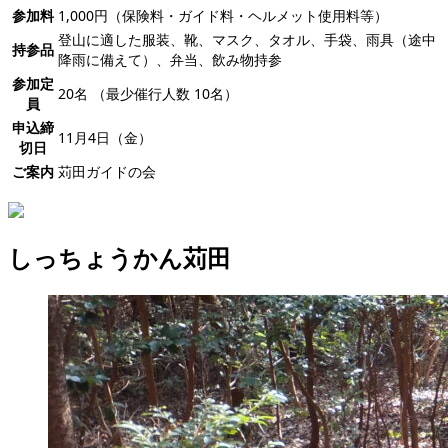
参加料
1,000円（保険料・ガイド料・ヘルメット使用料等）
登山に適した服装、靴、マスク、タオル、手袋、雨具（途中
持参品
降雨に備えて）、弁当、飲み物持参
参加定
20名 （最少催行人数 10名）
員
申込締
11月4日（金）
切日
ご案内
苅田ガイドの会
しっちょうかん苅田