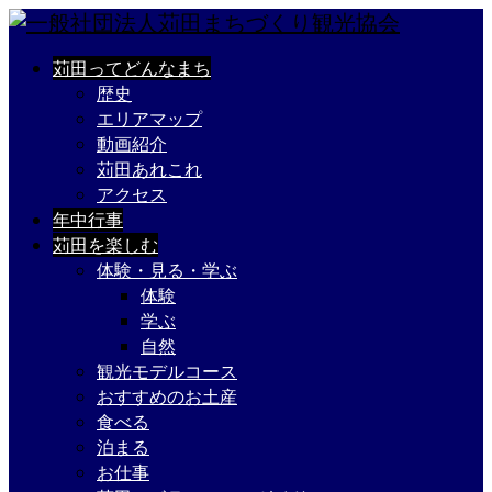
苅田ってどんなまち
歴史
エリアマップ
動画紹介
苅田あれこれ
アクセス
年中行事
苅田を楽しむ
体験・見る・学ぶ
体験
学ぶ
自然
観光モデルコース
おすすめのお土産
食べる
泊まる
お仕事