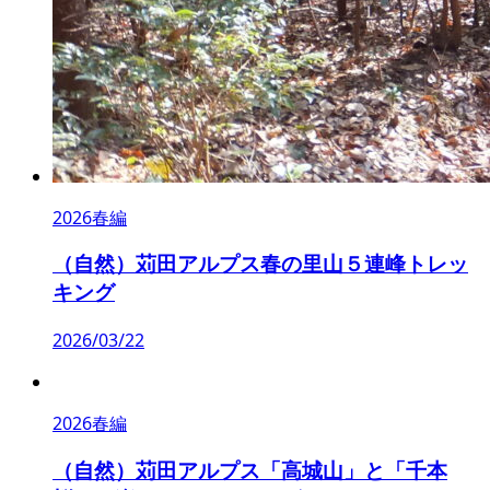
2026春編
（自然）苅田アルプス春の里山５連峰トレッ
キング
2026/03/22
2026春編
（自然）苅田アルプス「高城山」と「千本