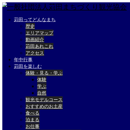
苅田ってどんなまち
歴史
エリアマップ
動画紹介
苅田あれこれ
アクセス
年中行事
苅田を楽しむ
体験・見る・学ぶ
体験
学ぶ
自然
観光モデルコース
おすすめのお土産
食べる
泊まる
お仕事