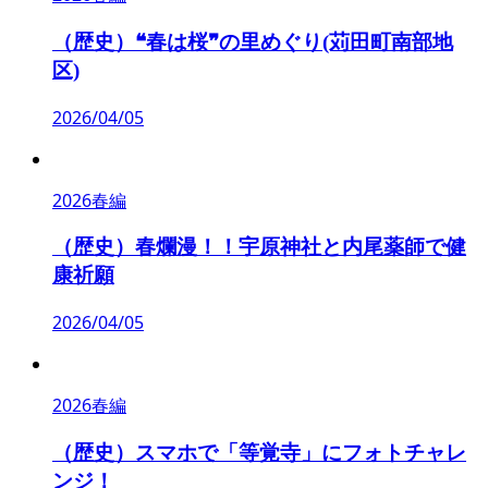
（歴史）❝春は桜❞の里めぐり(苅田町南部地
区)
2026/04/05
2026春編
（歴史）春爛漫！！宇原神社と内尾薬師で健
康祈願
2026/04/05
2026春編
（歴史）スマホで「等覚寺」にフォトチャレ
ンジ！