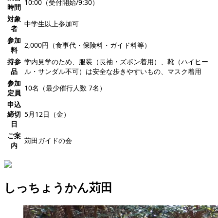
10:00（受付開始/9:30）
時間
対象
中学生以上参加可
者
参加
2,000円（食事代・保険料・ガイド料等）
料
持参
学内見学のため、服装（長袖・ズボン着用）、靴（ハイヒー
品
ル・サンダル不可）は安全な歩きやすいもの、マスク着用
参加
10名（最少催行人数 7名）
定員
申込
締切
5月12日（金）
日
ご案
苅田ガイドの会
内
しっちょうかん苅田