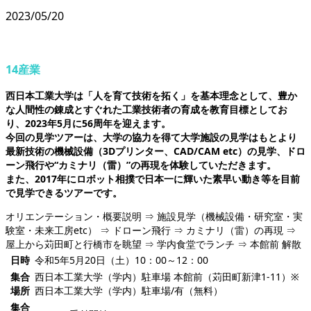
2023/05/20
14産業
西日本工業大学は「人を育て技術を拓く」を基本理念として、豊か
な人間性の錬成とすぐれた工業技術者の育成を教育目標としてお
り、2023年5月に56周年を迎えます。
今回の見学ツアーは、大学の協力を得て大学施設の見学はもとより
最新技術の機械設備（3Dプリンター、CAD/CAM etc）の見学、ドロ
ーン飛行や“カミナリ（雷）”の再現を体験していただきます。
また、2017年にロボット相撲で日本一に輝いた素早い動き等を目前
で見学できるツアーです。
オリエンテーション・概要説明 ⇒ 施設見学（機械設備・研究室・実
験室・未来工房etc） ⇒ ドローン飛行 ⇒ カミナリ（雷）の再現 ⇒
屋上から苅田町と行橋市を眺望 ⇒ 学内食堂でランチ ⇒ 本館前 解散
日時
令和5年5月20日（土）10：00～12：00
集合
西日本工業大学（学内）駐車場 本館前（苅田町新津1-11）※
場所
西日本工業大学（学内）駐車場/有（無料）
集合