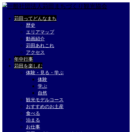
苅田ってどんなまち
歴史
エリアマップ
動画紹介
苅田あれこれ
アクセス
年中行事
苅田を楽しむ
体験・見る・学ぶ
体験
学ぶ
自然
観光モデルコース
おすすめのお土産
食べる
泊まる
お仕事