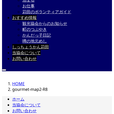
泊まる
お仕事
苅田のボランティアガイド
おすすめ情報
観光協会からのお知らせ
町のつぶやき
かんだっ子日記
噂の地元めし
しっちょうかん苅田
当協会について
お問い合わせ
HOME
gourmet-map2-R8
ホーム
当協会について
お問い合わせ