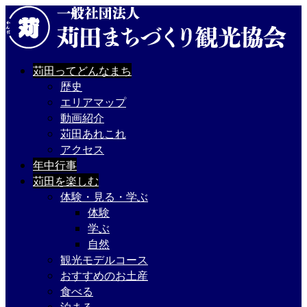
苅田ってどんなまち
歴史
エリアマップ
動画紹介
苅田あれこれ
アクセス
年中行事
苅田を楽しむ
体験・見る・学ぶ
体験
学ぶ
自然
観光モデルコース
おすすめのお土産
食べる