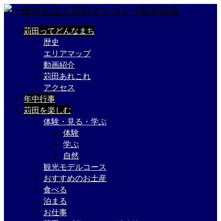
苅田ってどんなまち
歴史
エリアマップ
動画紹介
苅田あれこれ
アクセス
年中行事
苅田を楽しむ
体験・見る・学ぶ
体験
学ぶ
自然
観光モデルコース
おすすめのお土産
食べる
泊まる
お仕事