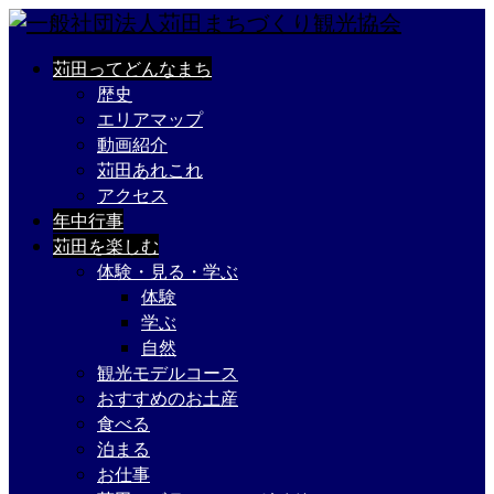
苅田ってどんなまち
歴史
エリアマップ
動画紹介
苅田あれこれ
アクセス
年中行事
苅田を楽しむ
体験・見る・学ぶ
体験
学ぶ
自然
観光モデルコース
おすすめのお土産
食べる
泊まる
お仕事