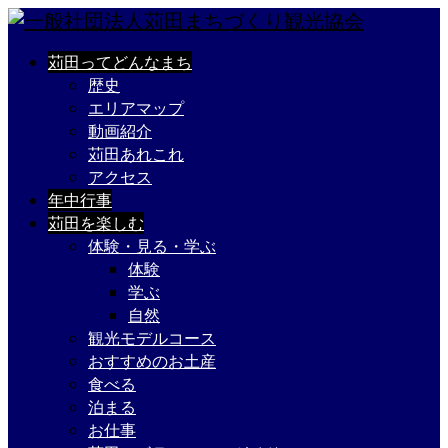
苅田ってどんなまち
歴史
エリアマップ
動画紹介
苅田あれこれ
アクセス
年中行事
苅田を楽しむ
体験・見る・学ぶ
体験
学ぶ
自然
観光モデルコース
おすすめのお土産
食べる
泊まる
お仕事