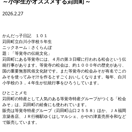
～小学生がオススメする苅田町～
2026.2.27
かんだっ子日記 １０１
苅田町立白川小学校５年生
ニックネーム：さくらんぼ
題：「等覚寺の伝統文化」
苅田町にある等覚寺には、４月の第３日曜に行われる松会という伝
統行事があります。等覚寺の松会は、約１０００年の歴史があり、
国の重要無形民俗文化財です。また等覚寺の松会みそが有名でこの
みそを使ってみそ汁を作るとすごくおいしくなります。毎年、白川
小学校の３，４年生が伝統行事をひろうしています。
ひとことメモ
苅田町の特産として人気のある等覚寺特産グループがつくる「松会
みそ」は、苅田町の給食にも使われています。
販売は等覚寺特産グループ（苅田町山口２５５８）ほか、ＪＡ福岡
京築各店、ＪＲ行橋駅ゆくはしマルシェ、かやの津直売所令和など
で販売しています。