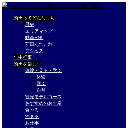
苅田ってどんなまち
歴史
エリアマップ
動画紹介
苅田あれこれ
アクセス
年中行事
苅田を楽しむ
体験・見る・学ぶ
体験
学ぶ
自然
観光モデルコース
おすすめのお土産
食べる
泊まる
お仕事