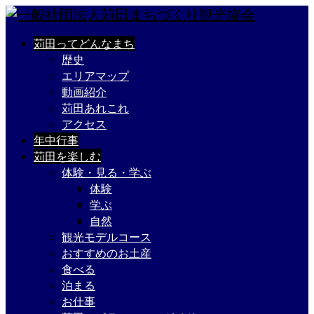
苅田ってどんなまち
歴史
エリアマップ
動画紹介
苅田あれこれ
アクセス
年中行事
苅田を楽しむ
体験・見る・学ぶ
体験
学ぶ
自然
観光モデルコース
おすすめのお土産
食べる
泊まる
お仕事