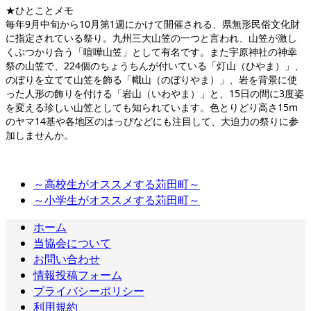
★ひとことメモ
毎年9月中旬から10月第1週にかけて開催される、県無形民俗文化財
に指定されている祭り。九州三大山笠の一つと言われ、山笠が激し
くぶつかり合う「喧嘩山笠」として有名です。また宇原神社の神幸
祭の山笠で、224個のちょうちんが付いている「灯山（ひやま）」、
のぼりを立てて山笠を飾る「幟山（のぼりやま）」、岩を背景に使
った人形の飾りを付ける「岩山（いわやま）」と、15日の間に3度姿
を変える珍しい山笠としても知られています。色とりどり高さ15m
のヤマ14基や各地区のはっぴなどにも注目して、大迫力の祭りに参
加しませんか。
～高校生がオススメする苅田町～
～小学生がオススメする苅田町～
ホーム
当協会について
お問い合わせ
情報投稿フォーム
プライバシーポリシー
利用規約