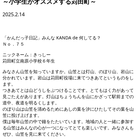
～小学生がオススメする苅田町～
2025.2.14
「かんだっ子日記」みんな KANDA de 何してる？
Ｎｏ．７５
ニックネーム：きっしー
苅田町立南原小学校６年生
みなさん山笠を知っていますか。山笠とは灯山、のぼり山、岩山に
分かれています。岩山は苅田町役場に来てつきあてというものをし
ます。
つきあてとは山どうしをぶつけることです。とてもはく力があって
見ごたえがあります。灯山はちょうちんを山にかざって駅前までの
道中、夜道を明るくします。
のぼり山は山笠を清めるためにあしの葉を汐にひたしてその葉を山
笠に投げ上げます。
僕は毎年山笠の中で鐘をたたいています。地域の人と一緒に参加す
る山笠はみんなの心が一つになってとても楽しいです。みなさんも
ぜひ、山笠を見に来てください。