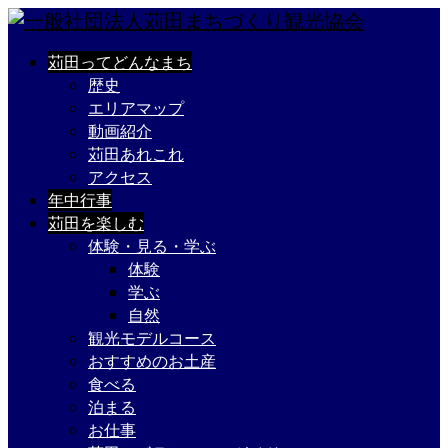
苅田ってどんなまち
歴史
エリアマップ
動画紹介
苅田あれこれ
アクセス
年中行事
苅田を楽しむ
体験・見る・学ぶ
体験
学ぶ
自然
観光モデルコース
おすすめのお土産
食べる
泊まる
お仕事