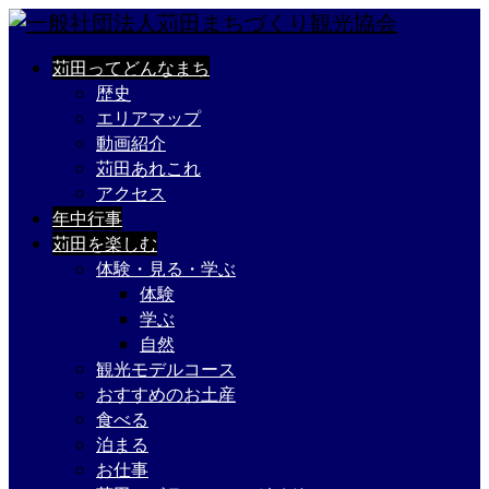
苅田ってどんなまち
歴史
エリアマップ
動画紹介
苅田あれこれ
アクセス
年中行事
苅田を楽しむ
体験・見る・学ぶ
体験
学ぶ
自然
観光モデルコース
おすすめのお土産
食べる
泊まる
お仕事