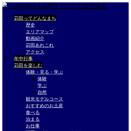
苅田ってどんなまち
歴史
エリアマップ
動画紹介
苅田あれこれ
アクセス
年中行事
苅田を楽しむ
体験・見る・学ぶ
体験
学ぶ
自然
観光モデルコース
おすすめのお土産
食べる
泊まる
お仕事