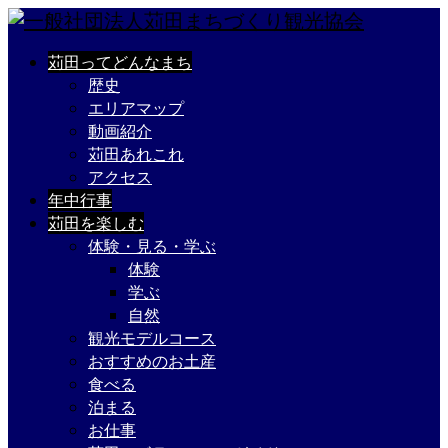
苅田ってどんなまち
歴史
エリアマップ
動画紹介
苅田あれこれ
アクセス
年中行事
苅田を楽しむ
体験・見る・学ぶ
体験
学ぶ
自然
観光モデルコース
おすすめのお土産
食べる
泊まる
お仕事