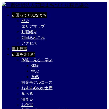
苅田ってどんなまち
歴史
エリアマップ
動画紹介
苅田あれこれ
アクセス
年中行事
苅田を楽しむ
体験・見る・学ぶ
体験
学ぶ
自然
観光モデルコース
おすすめのお土産
食べる
泊まる
お仕事