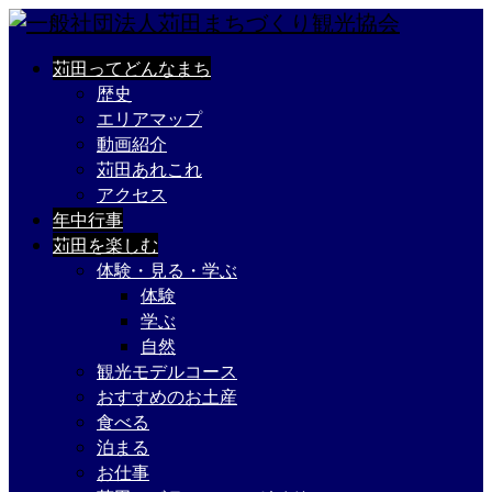
苅田ってどんなまち
歴史
エリアマップ
動画紹介
苅田あれこれ
アクセス
年中行事
苅田を楽しむ
体験・見る・学ぶ
体験
学ぶ
自然
観光モデルコース
おすすめのお土産
食べる
泊まる
お仕事