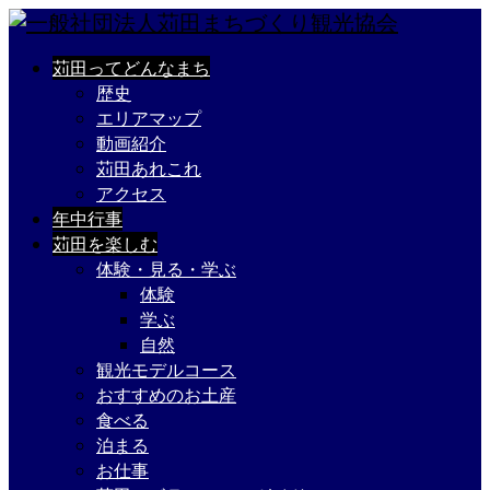
苅田ってどんなまち
歴史
エリアマップ
動画紹介
苅田あれこれ
アクセス
年中行事
苅田を楽しむ
体験・見る・学ぶ
体験
学ぶ
自然
観光モデルコース
おすすめのお土産
食べる
泊まる
お仕事